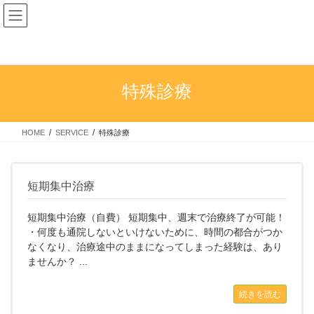
コ
ナ
ン
ビ
テ
ゲ
ン
ー
ツ
シ
へ
ョ
特殊診療
ス
ン
キ
に
ッ
移
HOME
SERVICE
特殊診療
プ
動
短期集中治療
短期集中治療（自費） 短期集中、週末で治療終了が可能！
・何度も通院しないといけないために、時間の都合がつか
なくなり、治療途中のままになってしまった経験は、あり
ませんか？ ...
続きを読む