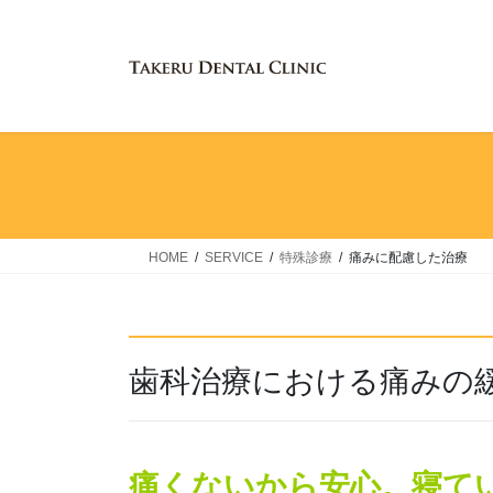
コ
ナ
ン
ビ
テ
ゲ
ン
ー
ツ
シ
へ
ョ
ス
ン
キ
に
ッ
移
プ
動
HOME
SERVICE
特殊診療
痛みに配慮した治療
歯科治療における痛みの
痛くないから安心。寝て